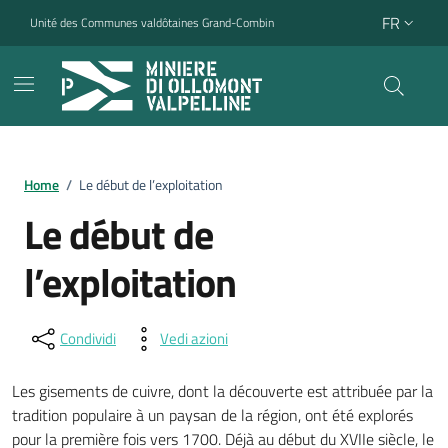
Aller au contenu
Aller au pied de page
FR
Unité des Communes valdôtaines Grand-Combin
Langue 
Home
/
Le début de l’exploitation
Le début de
l’exploitation
Condividi
Vedi azioni
Les gisements de cuivre, dont la découverte est attribuée par la
tradition populaire à un paysan de la région, ont été explorés
pour la première fois vers 1700. Déjà au début du XVIIe siècle, le