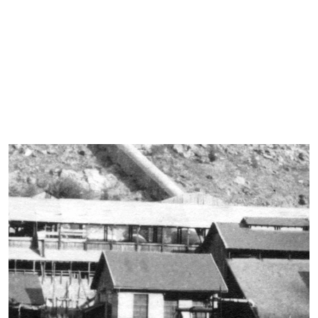
idroelettrico appositamente costruito a monte dell’abitato di
Valpelline con derivazione d’acqua dalla valle d’Ollomont. Esso
è costituito da due turbine Pelton di cavalli 200 ciascuna,
direttamente accoppiate a due alternatori Oerlikon.”
Estratto dalla
Rivista del Servizio Minerario nel 1909,
Pubblicazione del Corpo Reale delle Miniere, Tipografia nazionale G.
Bertero & C, Roma, 1910